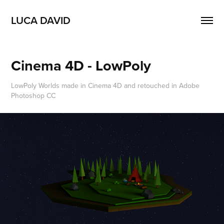
LUCA DAVID
Cinema 4D - LowPoly
LowPoly Worlds made in Cinema 4D and retouched in Adobe
Photoshop CC